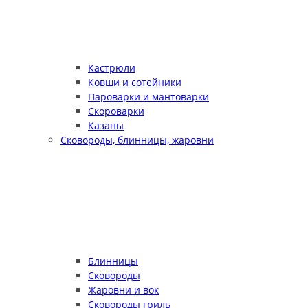
Кастрюли
Ковши и сотейники
Пароварки и мантоварки
Скороварки
Казаны
Сковороды, блинницы, жаровни
Блинницы
Сковороды
Жаровни и вок
Сковороды гриль