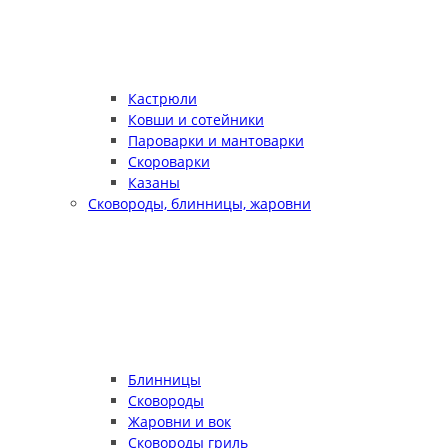
Кастрюли
Ковши и сотейники
Пароварки и мантоварки
Скороварки
Казаны
Сковороды, блинницы, жаровни
Блинницы
Сковороды
Жаровни и вок
Сковороды гриль