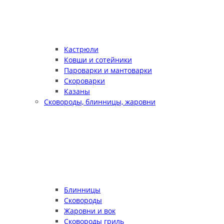
Кастрюли
Ковши и сотейники
Пароварки и мантоварки
Скороварки
Казаны
Сковороды, блинницы, жаровни
Блинницы
Сковороды
Жаровни и вок
Сковороды гриль