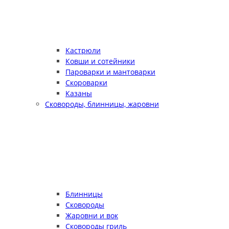
Кастрюли
Ковши и сотейники
Пароварки и мантоварки
Скороварки
Казаны
Сковороды, блинницы, жаровни
Блинницы
Сковороды
Жаровни и вок
Сковороды гриль