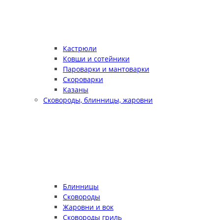
Кастрюли
Ковши и сотейники
Пароварки и мантоварки
Скороварки
Казаны
Сковороды, блинницы, жаровни
Блинницы
Сковороды
Жаровни и вок
Сковороды гриль