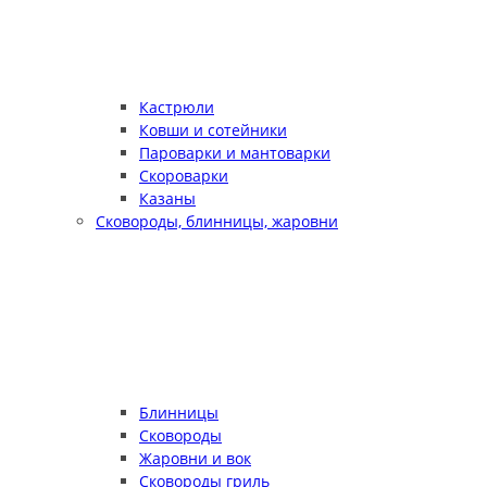
Кастрюли
Ковши и сотейники
Пароварки и мантоварки
Скороварки
Казаны
Сковороды, блинницы, жаровни
Блинницы
Сковороды
Жаровни и вок
Сковороды гриль