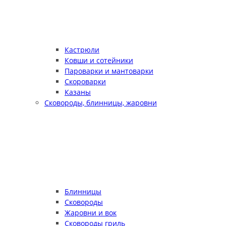
Кастрюли
Ковши и сотейники
Пароварки и мантоварки
Скороварки
Казаны
Сковороды, блинницы, жаровни
Блинницы
Сковороды
Жаровни и вок
Сковороды гриль