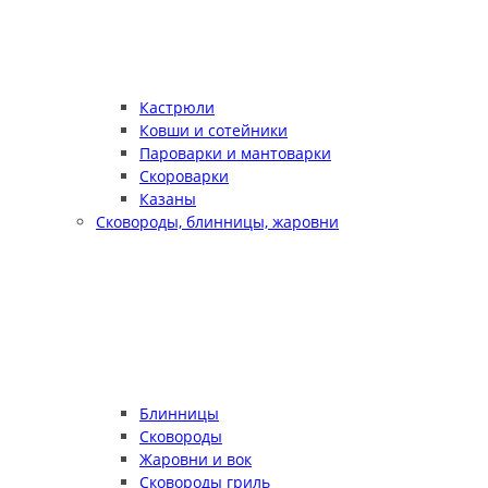
Кастрюли
Ковши и сотейники
Пароварки и мантоварки
Скороварки
Казаны
Сковороды, блинницы, жаровни
Блинницы
Сковороды
Жаровни и вок
Сковороды гриль