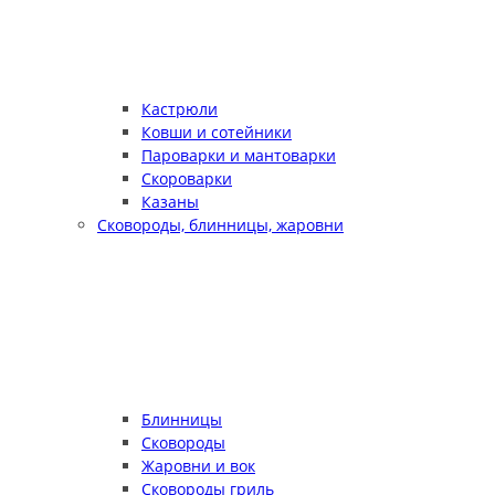
Кастрюли
Ковши и сотейники
Пароварки и мантоварки
Скороварки
Казаны
Сковороды, блинницы, жаровни
Блинницы
Сковороды
Жаровни и вок
Сковороды гриль