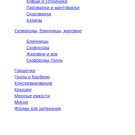
Ковши и сотейники
Пароварки и мантоварки
Скороварки
Казаны
Сковороды, блинницы, жаровни
Блинницы
Сковороды
Жаровни и вок
Сковороды гриль
Горшочки
Гриль и барбекю
Консервирование
Крышки
Мерные емкости
Миски
Формы для запекания