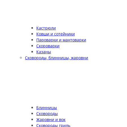
Кастрюли
Ковши и сотейники
Пароварки и мантоварки
Скороварки
Казаны
Сковороды, блинницы, жаровни
Блинницы
Сковороды
Жаровни и вок
Сковороды гриль