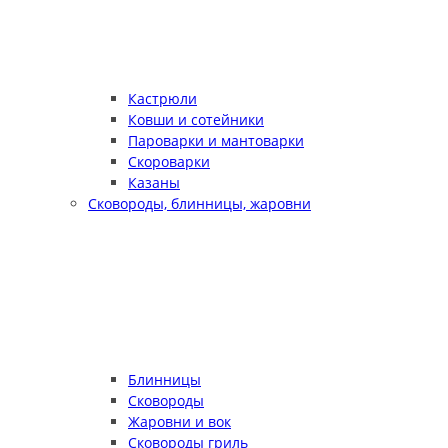
Кастрюли
Ковши и сотейники
Пароварки и мантоварки
Скороварки
Казаны
Сковороды, блинницы, жаровни
Блинницы
Сковороды
Жаровни и вок
Сковороды гриль