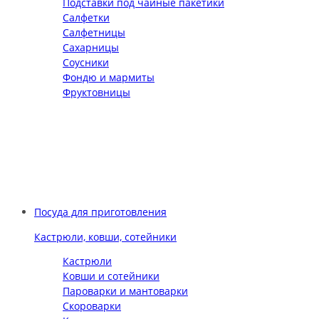
Подставки под чайные пакетики
Салфетки
Салфетницы
Сахарницы
Соусники
Фондю и мармиты
Фруктовницы
Посуда для приготовления
Кастрюли, ковши, сотейники
Кастрюли
Ковши и сотейники
Пароварки и мантоварки
Скороварки