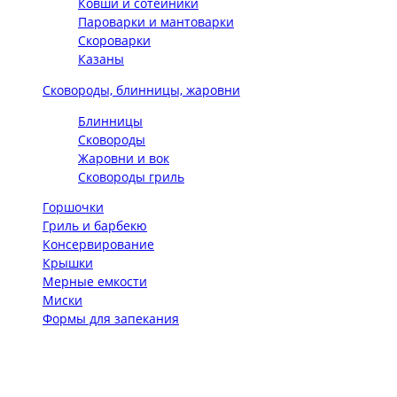
Ковши и сотейники
Пароварки и мантоварки
Скороварки
Казаны
Сковороды, блинницы, жаровни
Блинницы
Сковороды
Жаровни и вок
Сковороды гриль
Горшочки
Гриль и барбекю
Консервирование
Крышки
Мерные емкости
Миски
Формы для запекания