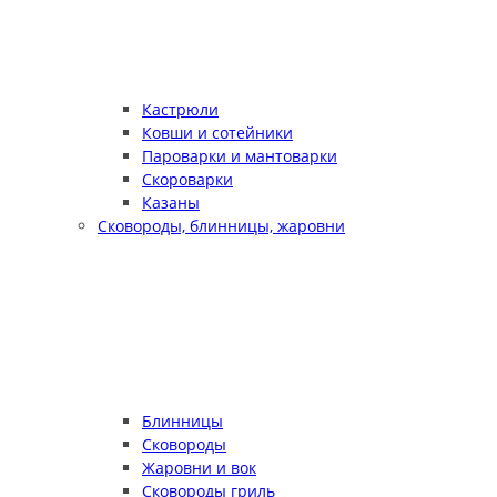
Кастрюли
Ковши и сотейники
Пароварки и мантоварки
Скороварки
Казаны
Сковороды, блинницы, жаровни
Блинницы
Сковороды
Жаровни и вок
Сковороды гриль