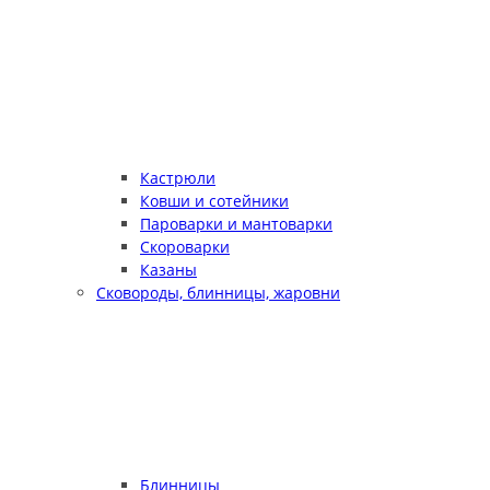
Кастрюли
Ковши и сотейники
Пароварки и мантоварки
Скороварки
Казаны
Сковороды, блинницы, жаровни
Блинницы