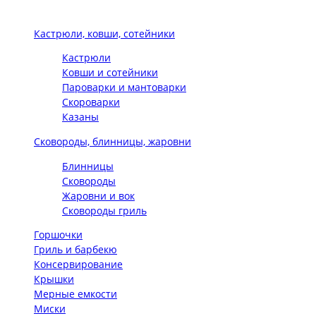
Кастрюли, ковши, сотейники
Кастрюли
Ковши и сотейники
Пароварки и мантоварки
Скороварки
Казаны
Сковороды, блинницы, жаровни
Блинницы
Сковороды
Жаровни и вок
Сковороды гриль
Горшочки
Гриль и барбекю
Консервирование
Крышки
Мерные емкости
Миски