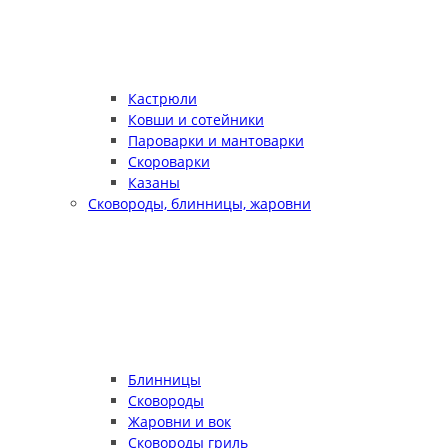
Кастрюли
Ковши и сотейники
Пароварки и мантоварки
Скороварки
Казаны
Сковороды, блинницы, жаровни
Блинницы
Сковороды
Жаровни и вок
Сковороды гриль