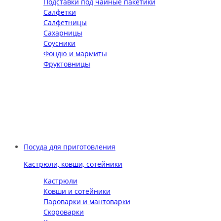
Подставки под чайные пакетики
Салфетки
Салфетницы
Сахарницы
Соусники
Фондю и мармиты
Фруктовницы
Посуда для приготовления
Кастрюли, ковши, сотейники
Кастрюли
Ковши и сотейники
Пароварки и мантоварки
Скороварки