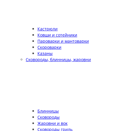
Кастрюли
Ковши и сотейники
Пароварки и мантоварки
Скороварки
Казаны
Сковороды, блинницы, жаровни
Блинницы
Сковороды
Жаровни и вок
Сковороды гриль