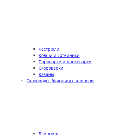
Кастрюли
Ковши и сотейники
Пароварки и мантоварки
Скороварки
Казаны
Сковороды, блинницы, жаровни
Блинницы