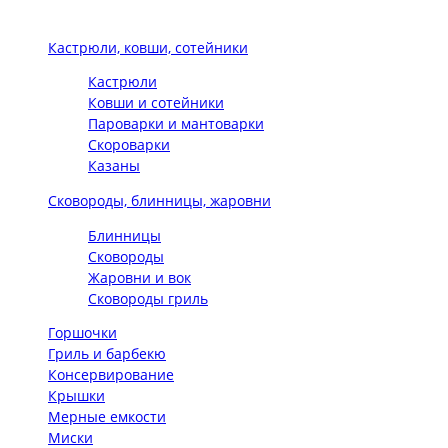
Кастрюли, ковши, сотейники
Кастрюли
Ковши и сотейники
Пароварки и мантоварки
Скороварки
Казаны
Сковороды, блинницы, жаровни
Блинницы
Сковороды
Жаровни и вок
Сковороды гриль
Горшочки
Гриль и барбекю
Консервирование
Крышки
Мерные емкости
Миски