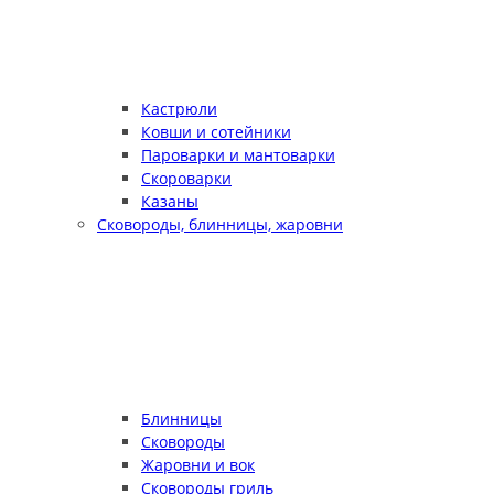
Кастрюли
Ковши и сотейники
Пароварки и мантоварки
Скороварки
Казаны
Сковороды, блинницы, жаровни
Блинницы
Сковороды
Жаровни и вок
Сковороды гриль