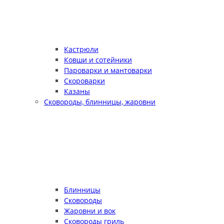
Кастрюли
Ковши и сотейники
Пароварки и мантоварки
Скороварки
Казаны
Сковороды, блинницы, жаровни
Блинницы
Сковороды
Жаровни и вок
Сковороды гриль