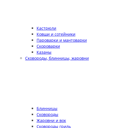
Кастрюли
Ковши и сотейники
Пароварки и мантоварки
Скороварки
Казаны
Сковороды, блинницы, жаровни
Блинницы
Сковороды
Жаровни и вок
Сковороды гриль