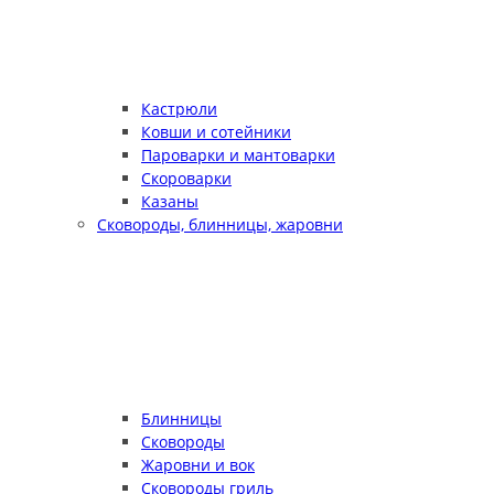
Кастрюли
Ковши и сотейники
Пароварки и мантоварки
Скороварки
Казаны
Сковороды, блинницы, жаровни
Блинницы
Сковороды
Жаровни и вок
Сковороды гриль