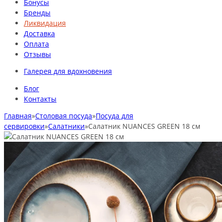
Бонусы
Бренды
Ликвидация
Доставка
Оплата
Отзывы
Галерея для вдохновения
Блог
Контакты
Главная
»
Столовая посуда
»
Посуда для
сервировки
»
Салатники
»
Салатник NUANCES GREEN 18 см