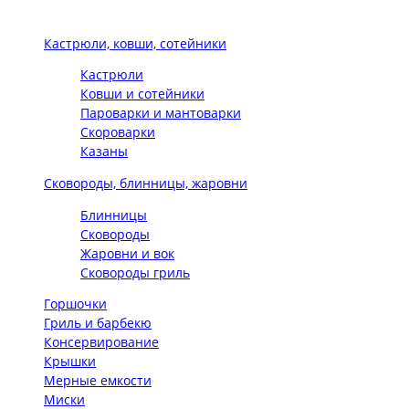
Кастрюли, ковши, сотейники
Кастрюли
Ковши и сотейники
Пароварки и мантоварки
Скороварки
Казаны
Сковороды, блинницы, жаровни
Блинницы
Сковороды
Жаровни и вок
Сковороды гриль
Горшочки
Гриль и барбекю
Консервирование
Крышки
Мерные емкости
Миски