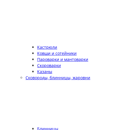
Кастрюли
Ковши и сотейники
Пароварки и мантоварки
Скороварки
Казаны
Сковороды, блинницы, жаровни
Блинницы