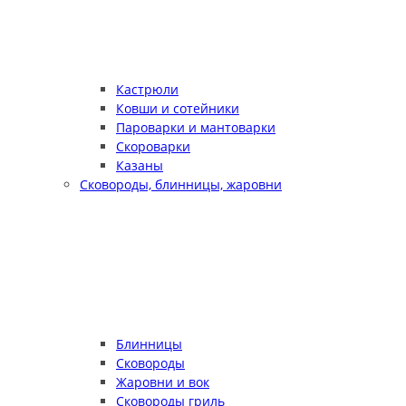
Кастрюли
Ковши и сотейники
Пароварки и мантоварки
Скороварки
Казаны
Сковороды, блинницы, жаровни
Блинницы
Сковороды
Жаровни и вок
Сковороды гриль