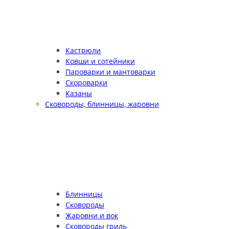
Кастрюли
Ковши и сотейники
Пароварки и мантоварки
Скороварки
Казаны
Сковороды, блинницы, жаровни
Блинницы
Сковороды
Жаровни и вок
Сковороды гриль