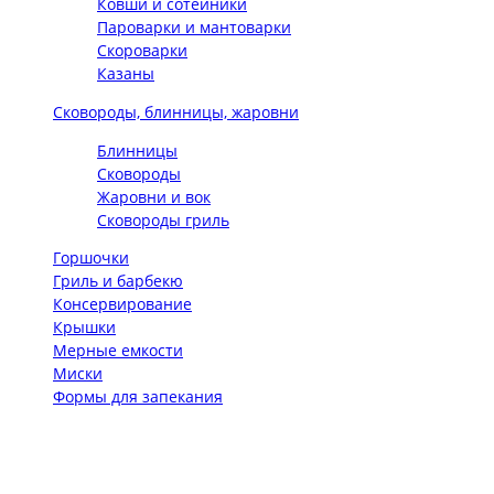
Ковши и сотейники
Пароварки и мантоварки
Скороварки
Казаны
Сковороды, блинницы, жаровни
Блинницы
Сковороды
Жаровни и вок
Сковороды гриль
Горшочки
Гриль и барбекю
Консервирование
Крышки
Мерные емкости
Миски
Формы для запекания