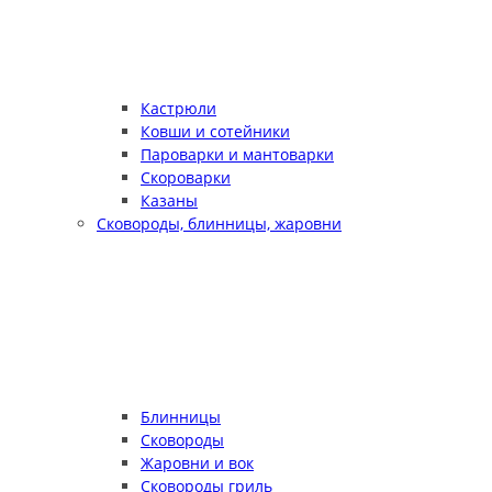
Кастрюли
Ковши и сотейники
Пароварки и мантоварки
Скороварки
Казаны
Сковороды, блинницы, жаровни
Блинницы
Сковороды
Жаровни и вок
Сковороды гриль