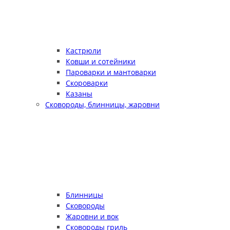
Кастрюли
Ковши и сотейники
Пароварки и мантоварки
Скороварки
Казаны
Сковороды, блинницы, жаровни
Блинницы
Сковороды
Жаровни и вок
Сковороды гриль