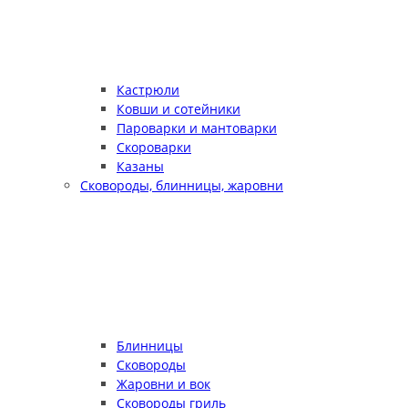
Кастрюли
Ковши и сотейники
Пароварки и мантоварки
Скороварки
Казаны
Сковороды, блинницы, жаровни
Блинницы
Сковороды
Жаровни и вок
Сковороды гриль