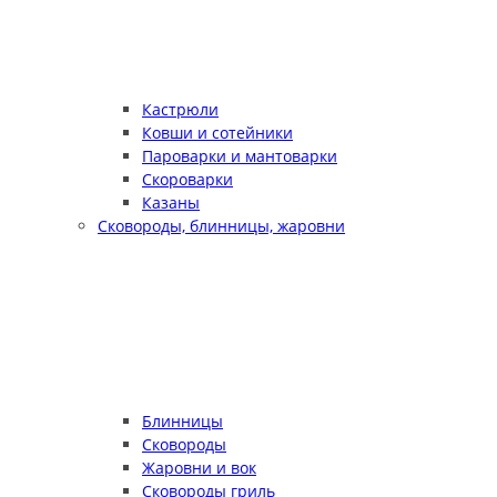
Кастрюли
Ковши и сотейники
Пароварки и мантоварки
Скороварки
Казаны
Сковороды, блинницы, жаровни
Блинницы
Сковороды
Жаровни и вок
Сковороды гриль