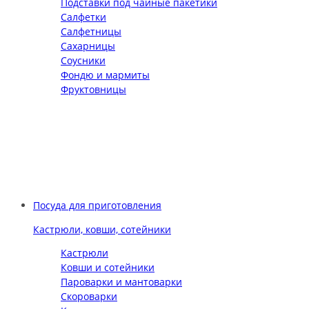
Подставки под чайные пакетики
Салфетки
Салфетницы
Сахарницы
Соусники
Фондю и мармиты
Фруктовницы
Посуда для приготовления
Кастрюли, ковши, сотейники
Кастрюли
Ковши и сотейники
Пароварки и мантоварки
Скороварки