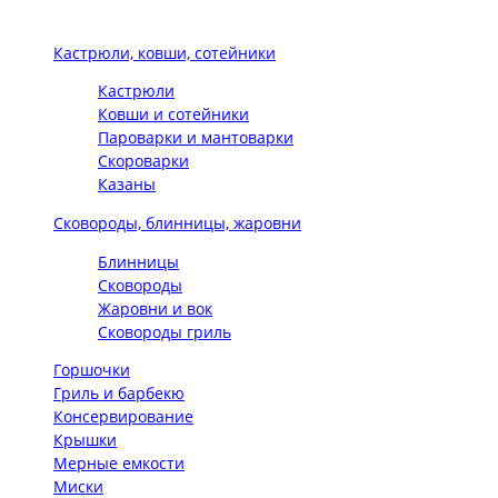
Кастрюли, ковши, сотейники
Кастрюли
Ковши и сотейники
Пароварки и мантоварки
Скороварки
Казаны
Сковороды, блинницы, жаровни
Блинницы
Сковороды
Жаровни и вок
Сковороды гриль
Горшочки
Гриль и барбекю
Консервирование
Крышки
Мерные емкости
Миски