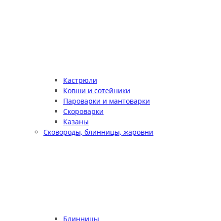
Кастрюли
Ковши и сотейники
Пароварки и мантоварки
Скороварки
Казаны
Сковороды, блинницы, жаровни
Блинницы