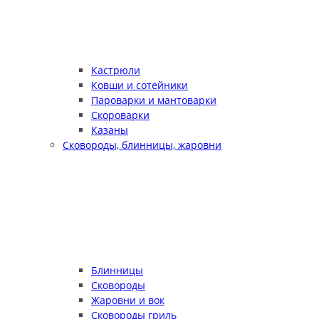
Кастрюли
Ковши и сотейники
Пароварки и мантоварки
Скороварки
Казаны
Сковороды, блинницы, жаровни
Блинницы
Сковороды
Жаровни и вок
Сковороды гриль