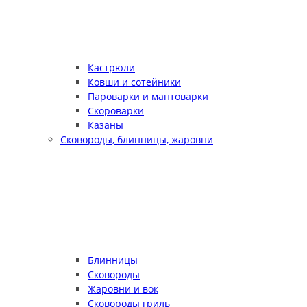
Кастрюли
Ковши и сотейники
Пароварки и мантоварки
Скороварки
Казаны
Сковороды, блинницы, жаровни
Блинницы
Сковороды
Жаровни и вок
Сковороды гриль