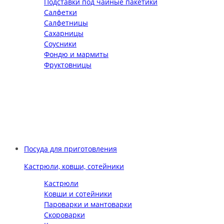
Подставки под чайные пакетики
Салфетки
Салфетницы
Сахарницы
Соусники
Фондю и мармиты
Фруктовницы
Посуда для приготовления
Кастрюли, ковши, сотейники
Кастрюли
Ковши и сотейники
Пароварки и мантоварки
Скороварки