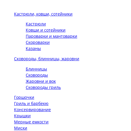
Кастрюли, ковши, сотейники
Кастрюли
Ковши и сотейники
Пароварки и мантоварки
Скороварки
Казаны
Сковороды, блинницы, жаровни
Блинницы
Сковороды
Жаровни и вок
Сковороды гриль
Горшочки
Гриль и барбекю
Консервирование
Крышки
Мерные емкости
Миски