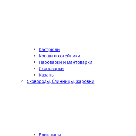
Кастрюли
Ковши и сотейники
Пароварки и мантоварки
Скороварки
Казаны
Сковороды, блинницы, жаровни
Блинницы