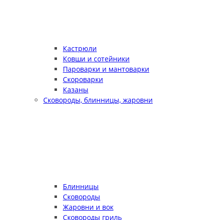
Кастрюли
Ковши и сотейники
Пароварки и мантоварки
Скороварки
Казаны
Сковороды, блинницы, жаровни
Блинницы
Сковороды
Жаровни и вок
Сковороды гриль