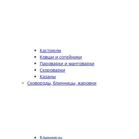
Кастрюли
Ковши и сотейники
Пароварки и мантоварки
Скороварки
Казаны
Сковороды, блинницы, жаровни
Блинницы