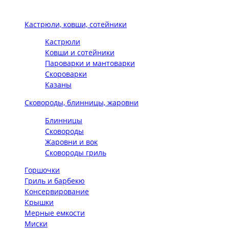
Кастрюли, ковши, сотейники
Кастрюли
Ковши и сотейники
Пароварки и мантоварки
Скороварки
Казаны
Сковороды, блинницы, жаровни
Блинницы
Сковороды
Жаровни и вок
Сковороды гриль
Горшочки
Гриль и барбекю
Консервирование
Крышки
Мерные емкости
Миски