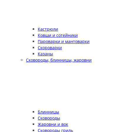
Кастрюли
Ковши и сотейники
Пароварки и мантоварки
Скороварки
Казаны
Сковороды, блинницы, жаровни
Блинницы
Сковороды
Жаровни и вок
Сковороды гриль