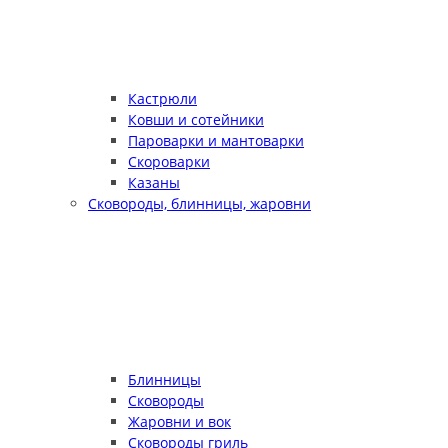
Кастрюли
Ковши и сотейники
Пароварки и мантоварки
Скороварки
Казаны
Сковороды, блинницы, жаровни
Блинницы
Сковороды
Жаровни и вок
Сковороды гриль