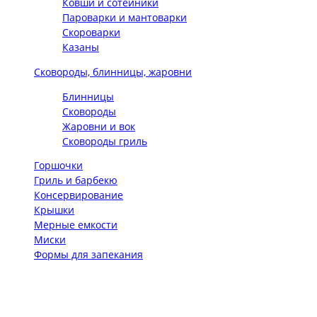
Ковши и сотейники
Пароварки и мантоварки
Скороварки
Казаны
Сковороды, блинницы, жаровни
Блинницы
Сковороды
Жаровни и вок
Сковороды гриль
Горшочки
Гриль и барбекю
Консервирование
Крышки
Мерные емкости
Миски
Формы для запекания