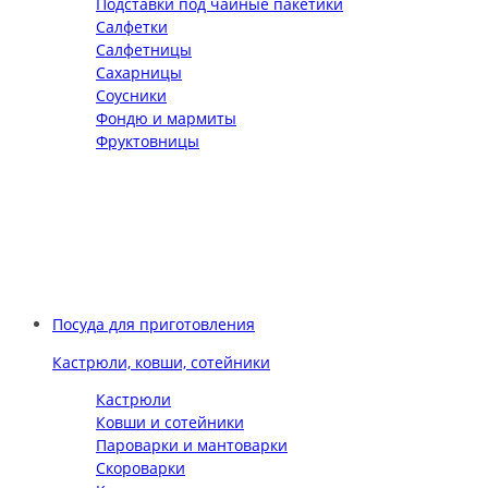
Подставки под чайные пакетики
Салфетки
Салфетницы
Сахарницы
Соусники
Фондю и мармиты
Фруктовницы
Посуда для приготовления
Кастрюли, ковши, сотейники
Кастрюли
Ковши и сотейники
Пароварки и мантоварки
Скороварки