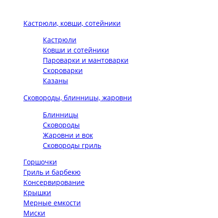
Кастрюли, ковши, сотейники
Кастрюли
Ковши и сотейники
Пароварки и мантоварки
Скороварки
Казаны
Сковороды, блинницы, жаровни
Блинницы
Сковороды
Жаровни и вок
Сковороды гриль
Горшочки
Гриль и барбекю
Консервирование
Крышки
Мерные емкости
Миски