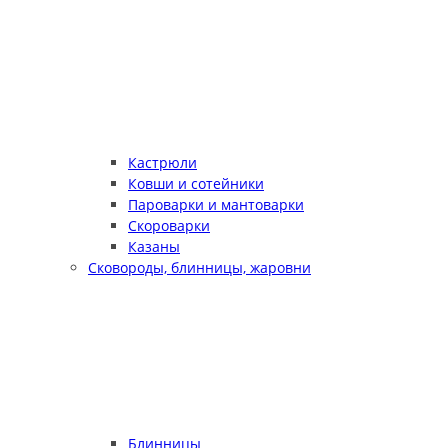
Кастрюли
Ковши и сотейники
Пароварки и мантоварки
Скороварки
Казаны
Сковороды, блинницы, жаровни
Блинницы