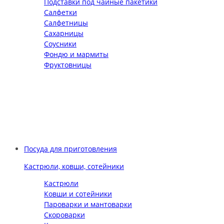
Подставки под чайные пакетики
Салфетки
Салфетницы
Сахарницы
Соусники
Фондю и мармиты
Фруктовницы
Посуда для приготовления
Кастрюли, ковши, сотейники
Кастрюли
Ковши и сотейники
Пароварки и мантоварки
Скороварки