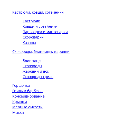
Кастрюли, ковши, сотейники
Кастрюли
Ковши и сотейники
Пароварки и мантоварки
Скороварки
Казаны
Сковороды, блинницы, жаровни
Блинницы
Сковороды
Жаровни и вок
Сковороды гриль
Горшочки
Гриль и барбекю
Консервирование
Крышки
Мерные емкости
Миски