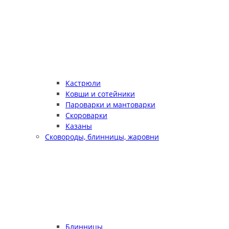
Кастрюли
Ковши и сотейники
Пароварки и мантоварки
Скороварки
Казаны
Сковороды, блинницы, жаровни
Блинницы