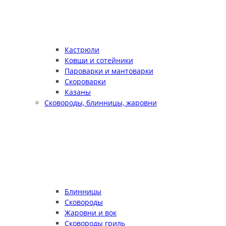
Кастрюли
Ковши и сотейники
Пароварки и мантоварки
Скороварки
Казаны
Сковороды, блинницы, жаровни
Блинницы
Сковороды
Жаровни и вок
Сковороды гриль