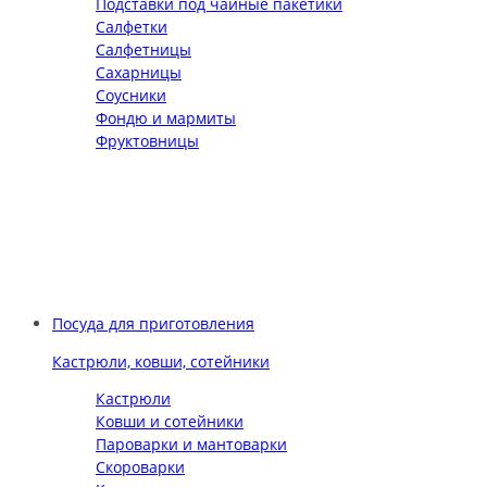
Подставки под чайные пакетики
Салфетки
Салфетницы
Сахарницы
Соусники
Фондю и мармиты
Фруктовницы
Посуда для приготовления
Кастрюли, ковши, сотейники
Кастрюли
Ковши и сотейники
Пароварки и мантоварки
Скороварки