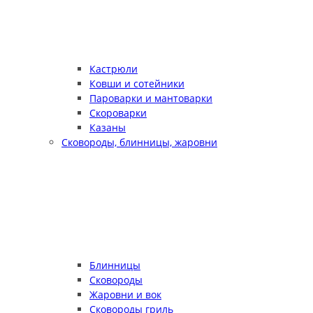
Кастрюли
Ковши и сотейники
Пароварки и мантоварки
Скороварки
Казаны
Сковороды, блинницы, жаровни
Блинницы
Сковороды
Жаровни и вок
Сковороды гриль